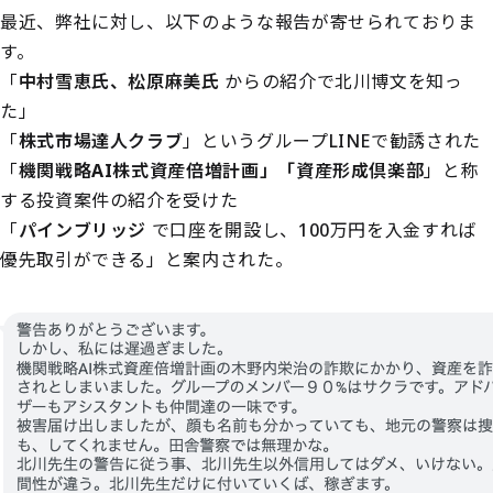
最近、弊社に対し、以下のような報告が寄せられておりま
す。
「
中村雪恵氏、松原麻美氏
からの紹介で北川博文を知っ
た」
「
株式市場達人クラブ
」というグループLINEで勧誘された
「
機関戦略AI株式資産倍増計画」「資産形成倶楽部
」と称
する投資案件の紹介を受けた
「
パインブリッジ
で口座を開設し、100万円を入金すれば
優先取引ができる」と案内された。