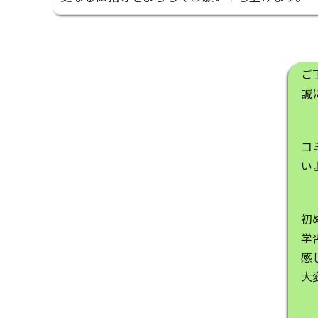
ご
誠
コ
い
初
学
感
大