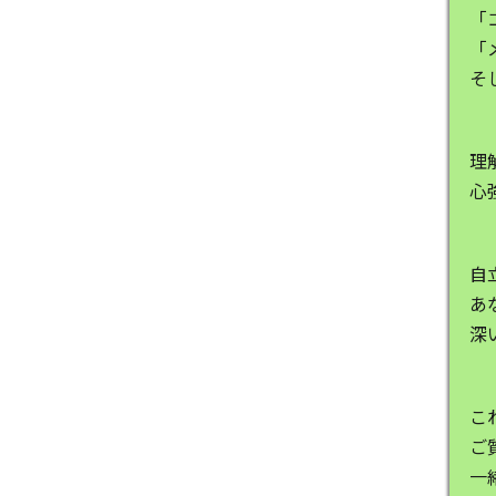
「
「
そ
理
心
自
あ
深
こ
ご
一