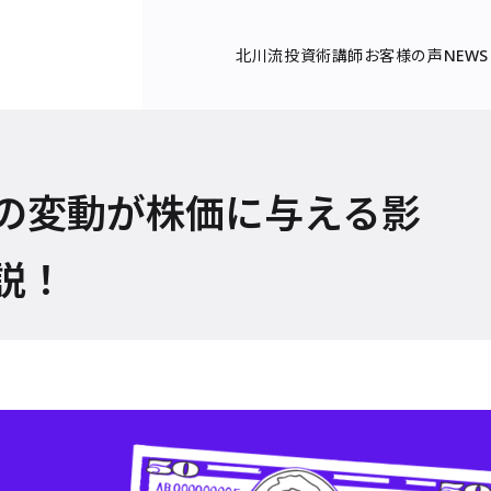
北川流投資術
講師
お客様の声
NEWS
の変動が株価に与える影
説！